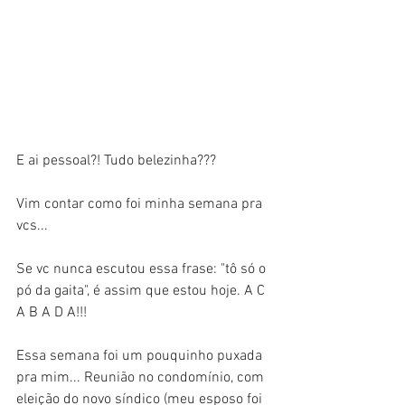
E ai pessoal?! Tudo belezinha??? 
Vim contar como foi minha semana pra 
vcs... 
Se vc nunca escutou essa frase: "tô só o 
pó da gaita", é assim que estou hoje. A C 
A B A D A!!!
Essa semana foi um pouquinho puxada 
pra mim... Reunião no condomínio, com 
eleição do novo síndico (meu esposo foi 