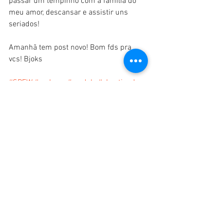
passar um tempinho com a família do 
meu amor, descansar e assistir uns 
seriados!  
Amanhã tem post novo! Bom fds pra 
vcs! Bjoks   
#SPFW
#makeup
#models
#shootingday
#beauty
Comentários