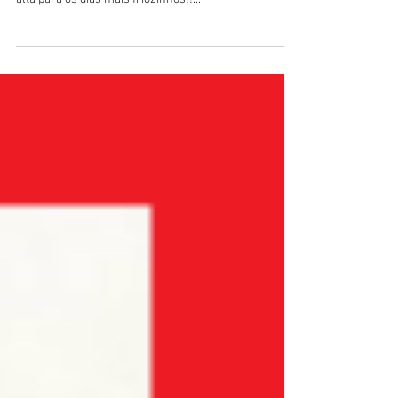
Para fechar qualquer look com elegância e muita
atitude, os Dark Lips (batons escuros) estão super em
alta para os dias mais friozinhos!!...