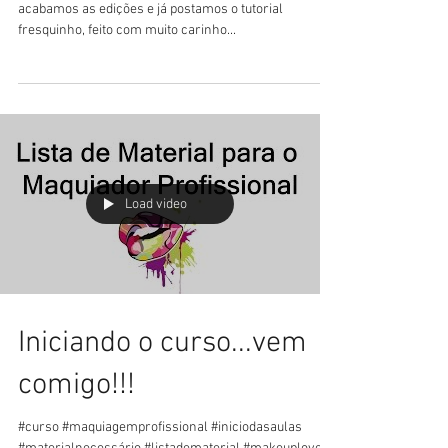
Passo | Olho Marrom
Metalizado
Oi gente!!! Bom dia!!!! Agora são 2 e tanta da manhã,
acabamos as edições e já postamos o tutorial
fresquinho, feito com muito carinho...
Load video