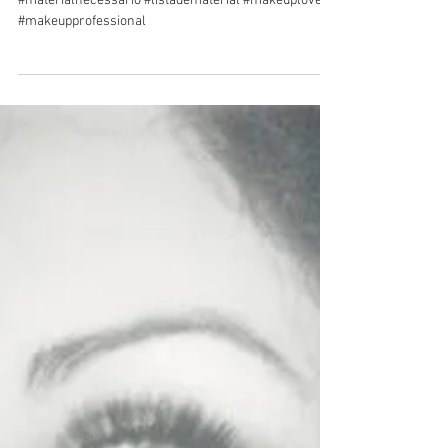
Iniciando o curso...vem
comigo!!!
#curso #maquiagemprofissional #iniciodasaulas
#materialnecessário #listadematerial #makeuplovers
#makeupprofessional