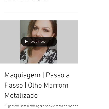
Sorteio - Dia dos
Namorados 2016
Oi gente, só passando pra dizer que tem sorteio lá na
Fanpage, corre lá participar!!! Bjok no <3 #sorteio
#diadosnamorados #lingerie...
Load video
Maquiagem | Passo a